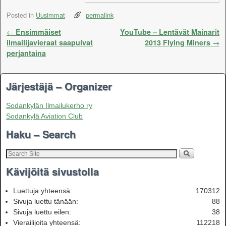
Posted in
Uusimmat
permalink
Post navigation
←
Ensimmäiset
YouTube – Lentävät Mainarit
ilmailijavieraat saapuivat
2013 Flying Miners
→
perjantaina
Järjestäjä – Organizer
Sodankylän Ilmailukerho ry
Sodankylä Aviation Club
Haku – Search
Kävijöitä sivustolla
Luettuja yhteensä:
170312
Sivuja luettu tänään:
88
Sivuja luettu eilen:
38
Vierailijoita yhteensä:
112218