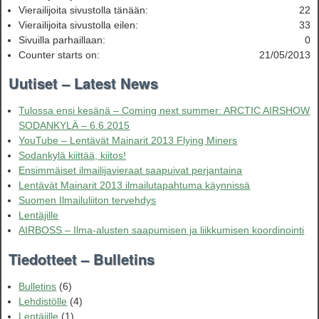
Vierailijoita sivustolla tänään:
22
Vierailijoita sivustolla eilen:
33
Sivuilla parhaillaan:
0
Counter starts on:
21/05/2013
Uutiset – Latest News
Tulossa ensi kesänä – Coming next summer: ARCTIC AIRSHOW
SODANKYLÄ – 6.6.2015
YouTube – Lentävät Mainarit 2013 Flying Miners
Sodankylä kiittää, kiitos!
Ensimmäiset ilmailijavieraat saapuivat perjantaina
Lentävät Mainarit 2013 ilmailutapahtuma käynnissä
Suomen Ilmailuliiton tervehdys
Lentäjille
AIRBOSS – Ilma-alusten saapumisen ja liikkumisen koordinointi
Tiedotteet – Bulletins
Bulletins
(6)
Lehdistölle
(4)
Lentäjille
(1)