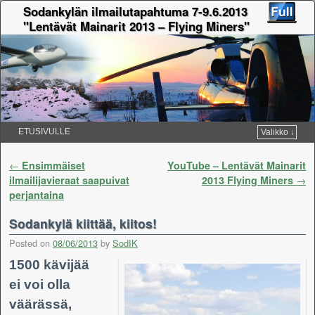
Sodankylän ilmailutapahtuma 7-9.6.2013
"Lentävät Mainarit 2013 – Flying Miners"
ETUSIVULLE
Valikko ↓
Skip to primary content
Skip to secondary content
Post navigation
←
Ensimmäiset
YouTube – Lentävät Mainarit
ilmailijavieraat saapuivat
2013 Flying Miners
→
perjantaina
Sodankylä kiittää, kiitos!
Posted on
08/06/2013
by
SodIK
1500 kävijää
ei voi olla
väärässä,